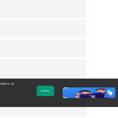
idade e, ao
Aceito