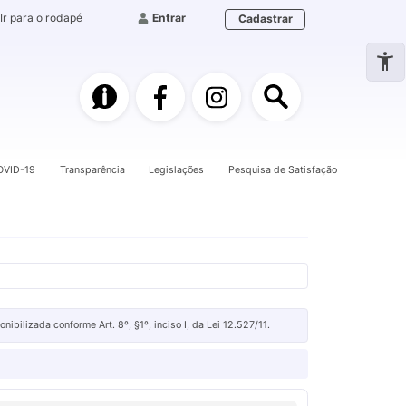
Ir para o rodapé
Entrar
Cadastrar
e-SIC
Facebook
Instagram
Pesquisa
OVID-19
Transparência
Legislações
Pesquisa de Satisfação
ilizada conforme Art. 8º, §1º, inciso I, da Lei 12.527/11.