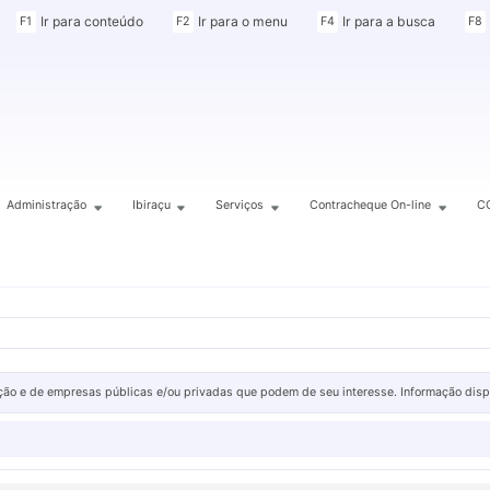
Ir para conteúdo
Ir para o menu
Ir para a busca
F1
F2
F4
F8
Administração
Ibiraçu
Serviços
Contracheque On-line
C
ão e de empresas públicas e/ou privadas que podem de seu interesse. Informação disponib