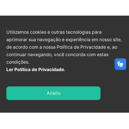
REFORMA DA EDIFICAÇÃO ONDE FUNCIONA A
UNIDADE BÁSICA DE SAÚDE “MARGARIDA
CAMPAGNARO GUIDETTI, EM ATENDIMENTO A
SECRETARIA MUNICIPAL DE SAÚDE – SEMUS. [...]
Utilizamos cookies e outras tecnologias para
aprimorar sua navegação e experiência em nosso site,
PREGÃO ELETRÔNICO
de acordo com a nossa Política de Privacidade e, ao
continuar navegando, você concorda com estas
3
condições.
Ler Política de Privacidade.
2026
PREGÃO ELETRÔNICO - 3/2026
Aceito
SEMUS - TRATA-SE DE LICITAÇÃO NA
MODALIDADE PREGÃO, NA FORMA ELETRÔNICA,
PARA AQUISIÇÃO DE EQUIPAMENTO MÉDICO
HOSPITALAR E MOBILIÁRIO, PARA ATENDER A
SECRETARIA MUNICIPAL DE SAÚDE - SEMUS. [...]