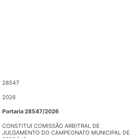
2026
Portaria 28548/2026
PRORROGA CONTRATAÇÃO DE SERVIDORA
VALDINETE CAMPOS LIMA PARA CARGO QUE
ESPECIFICA. [...]
Portaria
28547
2026
Portaria 28547/2026
CONSTITUI COMISSÃO ARBITRAL DE
JULGAMENTO DO CAMPEONATO MUNICIPAL DE