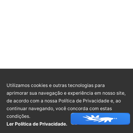
28529
2026
Portaria 28529/2026
PRORROGA CONTRATAÇÃO DE SERVIDOR
ROBSON SANTINI PARA CARGO QUE ESPECIFICA
[...]
Portaria
Utilizamos cookies e outras tecnologias para
aprimorar sua navegação e experiência em nosso site,
28530
de acordo com a nossa Política de Privacidade e, ao
continuar navegando, você concorda com estas
2026
condições.
Ler Política de Privacidade.
Portaria 28530/2026