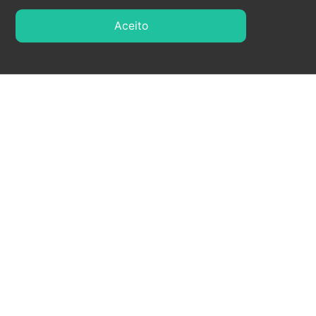
PREGÃO, NA FORMA ELETRÔNICA, PARA ...
Aceito
Ver todas
US CAMPAGNARO
(27) 9 9608-3603