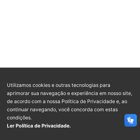
Data limite: 18/08/2026
: TRATA-SE DE LICITAÇÃO NA MODALIDAD
PREGÃO, NA FORMA ELETRÔNICA, PELO SIST...
PREGÃO ELETRÔNICO - 8/2026
Data limite: 14/08/2026
SEMUS - TRATA-SE DE LICITAÇÃO N
MODALIDADE PREGÃO, NA FORMA ELETRÔNICA
Utilizamos cookies e outras tecnologias para
aprimorar sua navegação e experiência em nosso site,
PEL...
de acordo com a nossa Política de Privacidade e, ao
continuar navegando, você concorda com estas
PREGÃO ELETRÔNICO - 7/2026
condições.
Ler Política de Privacidade.
Data limite: 12/08/2026
PMI - TRATA-SE DE LICITAÇÃO NA MODALIDAD